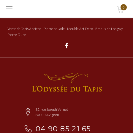
Aller
0
au
Contenu
Vente de Tapis Anciens - Pierre de Jade - Meuble Art Déco - Émaux de Longwy -
Pierre Dure
Facebook
85, rue Joseph Vernet
84000 Avignon
04 90 85 21 65