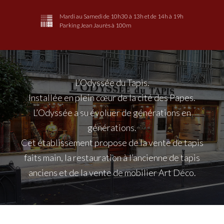
Mardi au Samedi de 10h30 à 13h et de 14h à 19h
Parking Jean Jaurès à 100m
Qui
sommes-
L’Odyssée du Tapis.
nous?
Installée en plein cœur de la cité des Papes.
L’Odyssée a su évoluer de générations en
générations.
Cet établissement propose de la vente de tapis
faits main, la restauration à l’ancienne de tapis
anciens et de la vente de mobilier Art Déco.