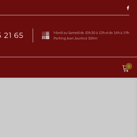
Fac
Mardi au Samedi de 10h30 à 13h et de 14h à 19h
 21 65
Parking Jean Jaurès à 100m
0