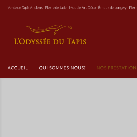
Aller
Vente de Tapis Anciens - Pierre de Jade - Meuble Art Déco - Émaux de Longwy - Pier
au
Contenu
ACCUEIL
QUI SOMMES-NOUS?
NOS PRESTATION
Vente
de