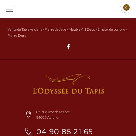
Aller
0
au
Contenu
Vente de Tapis Anciens - Pierre de Jade - Meuble Art Déco - Émaux de Longwy -
Pierre Dure
Facebook
85, rue Joseph Vernet
84000 Avignon
04 90 85 21 65