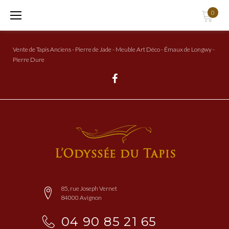
Aller
0
au
Contenu
Vente de Tapis Anciens - Pierre de Jade - Meuble Art Déco - Émaux de Longwy -
Pierre Dure
Facebook
85, rue Joseph Vernet
84000 Avignon
04 90 85 21 65