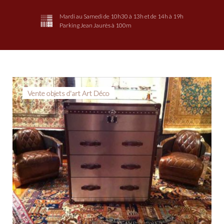
Mardi au Samedi de 10h30 à 13h et de 14h à 19h
Parking Jean Jaurès à 100m
Étiquette :
Vente objets d'art Art Déco
L’Isle-
sur-
la-
Sorgue