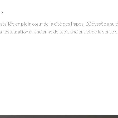
o
stallée en plein cœur de la cité des Papes. L’Odyssée a su
a restauration à l’ancienne de tapis anciens et de la vente 