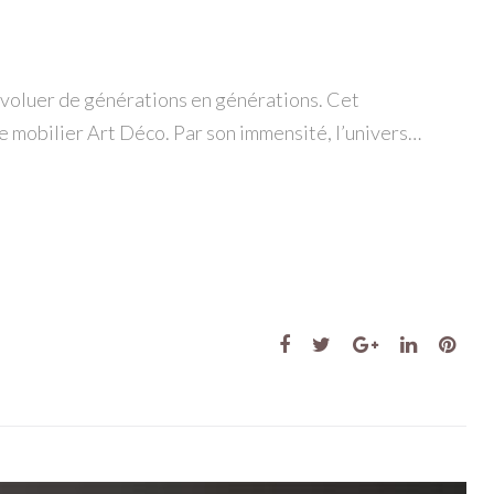
 évoluer de générations en générations. Cet
de mobilier Art Déco. Par son immensité, l’univers…
Facebook
Twitter
Google+
LinkedIn
Pint