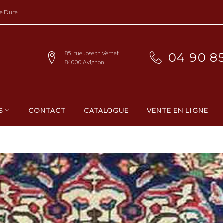
re Dure
85, rue Joseph Vernet
04 90 85
84000 Avignon
S
CONTACT
CATALOGUE
VENTE EN LIGNE
: