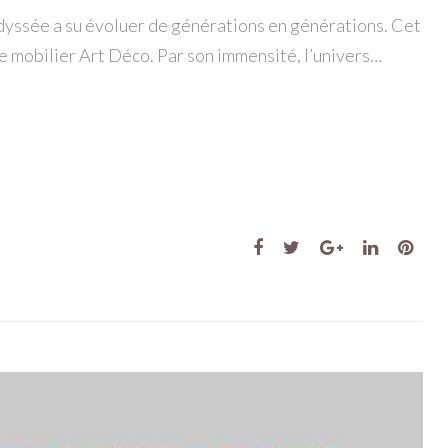
’Odyssée a su évoluer de générations en générations. Cet
de mobilier Art Déco. Par son immensité, l’univers…
Facebook
Twitter
Google+
LinkedIn
Pint