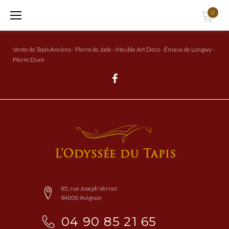
Aller
0
au
Contenu
Vente de Tapis Anciens - Pierre de Jade - Meuble Art Déco - Émaux de Longwy -
Pierre Dure
Facebook
85, rue Joseph Vernet
84000 Avignon
04 90 85 21 65