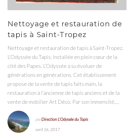
Nettoyage et restauration de
tapis à Saint-Tropez
Nettoyage et restauration de tapis à Saint-Tropez.
L’Odyssée du Tapis. Installée en plein cœur de la
cité des Papes. L’Odyssée a su évoluer de
générations en générations. Cet établissement
propose de la vente de tapis faits main, la
restauration à l’ancienne de tapis anciens et de la
vente de mobilier Art Déco. Par son immensité,…
par
Direction L'Odyssée du Tapis
avril 16, 2017