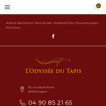
Aller
0
au
Contenu
Vente de Tapis Anciens - Pierre de Jade - Meuble Art Déco - Émaux de Longwy -
Pierre Dure
Facebook
85, rue Joseph Vernet
84000 Avignon
04 90 85 21 65