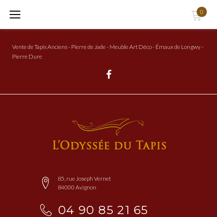
Aller
0
au
Contenu
Vente de Tapis Anciens - Pierre de Jade - Meuble Art Déco - Émaux de Longwy -
Pierre Dure
Facebook
85, rue Joseph Vernet
84000 Avignon
04 90 85 21 65