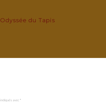
'Odyssée du Tapis
 indiqués avec
*