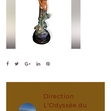
Facebook
Twitter
Google+
LinkedIn
Pinterest
Direction
L'Odyssée du