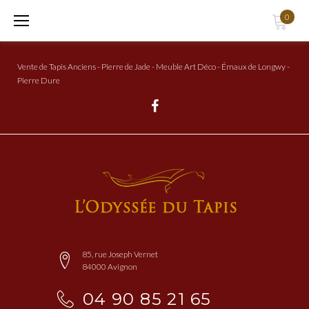
Aller
0
au
Contenu
Vente de Tapis Anciens - Pierre de Jade - Meuble Art Déco - Émaux de Longwy -
Pierre Dure
Facebook
85, rue Joseph Vernet
84000 Avignon
04 90 85 21 65