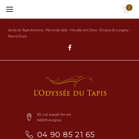
Aller
0
au
Contenu
Vente de Tapis Anciens - Pierre de Jade - Meuble Art Déco - Émaux de Longwy -
Pierre Dure
Facebook
85, rue Joseph Vernet
84000 Avignon
04 90 85 21 65