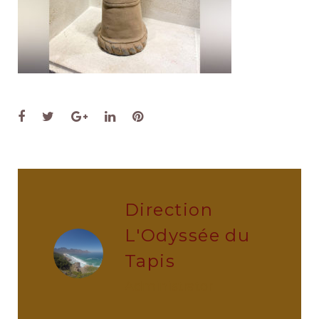
Facebook
Twitter
Google+
LinkedIn
Pinterest
Direction
L'Odyssée du
Tapis
administrator