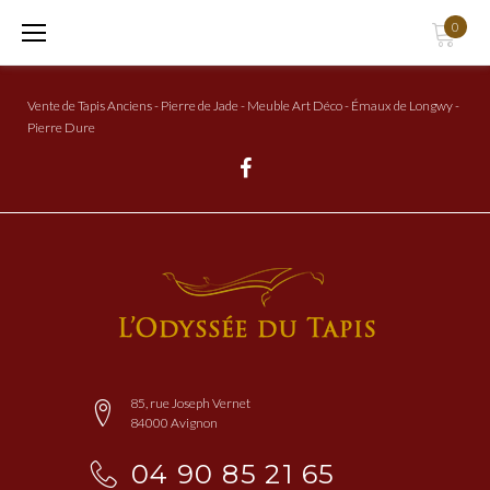
Aller
0
au
Contenu
Vente de Tapis Anciens - Pierre de Jade - Meuble Art Déco - Émaux de Longwy -
Pierre Dure
Facebook
85, rue Joseph Vernet
84000 Avignon
04 90 85 21 65