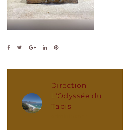
Facebook
Twitter
Google+
LinkedIn
Pinterest
Direction
L'Odyssée du
Tapis
administrator