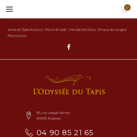
Aller
0
au
Contenu
Vente de Tapis Anciens - Pierre de Jade - Meuble Art Déco - Émaux de Longwy -
Pierre Dure
Facebook
85, rue Joseph Vernet
84000 Avignon
04 90 85 21 65