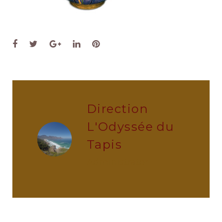
Facebook
Twitter
Google+
LinkedIn
Pinterest
Direction
L'Odyssée du
Tapis
administrator