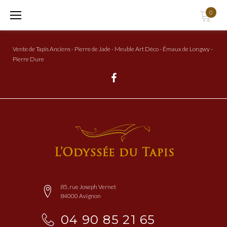
Aller
0
au
Contenu
Vente de Tapis Anciens - Pierre de Jade - Meuble Art Déco - Émaux de Longwy -
Pierre Dure
Facebook
85, rue Joseph Vernet
84000 Avignon
04 90 85 21 65