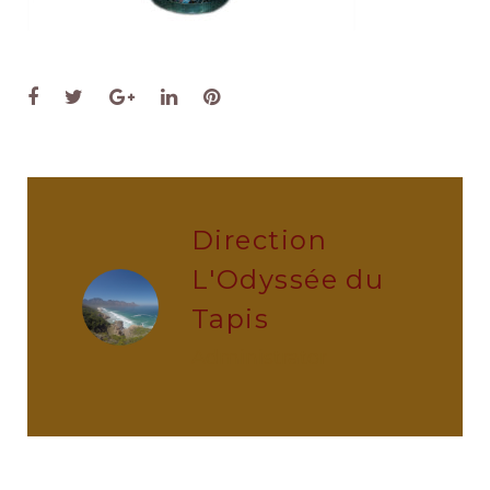
Facebook
Twitter
Google+
LinkedIn
Pinterest
Direction
L'Odyssée du
Tapis
administrator