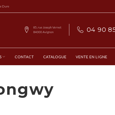
re Dure
85, rue Joseph Vernet
04 90 85
84000 Avignon
S
CONTACT
CATALOGUE
VENTE EN LIGNE
Longwy