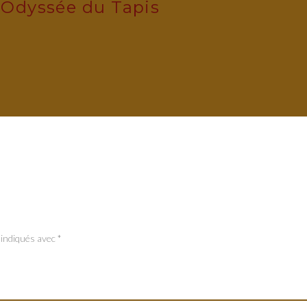
'Odyssée du Tapis
 indiqués avec
*