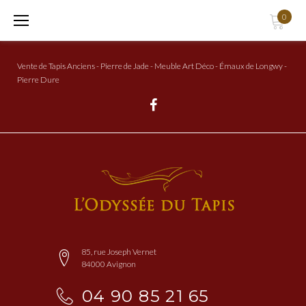
Aller
0
au
Contenu
Vente de Tapis Anciens - Pierre de Jade - Meuble Art Déco - Émaux de Longwy -
Pierre Dure
Facebook
85, rue Joseph Vernet
84000 Avignon
04 90 85 21 65