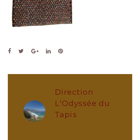
Facebook
Twitter
Google+
LinkedIn
Pinterest
Direction
L'Odyssée du
Tapis
administrator