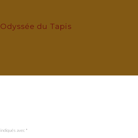
'Odyssée du Tapis
 indiqués avec
*