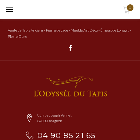
Aller
0
au
Contenu
Vente de Tapis Anciens - Pierre de Jade - Meuble Art Déco - Émaux de Longwy -
Pierre Dure
Facebook
85, rue Joseph Vernet
84000 Avignon
04 90 85 21 65