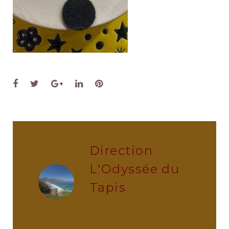
Facebook
Twitter
Google+
LinkedIn
Pinterest
Direction
L'Odyssée du
Tapis
administrator