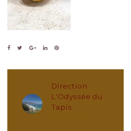
Facebook
Twitter
Google+
LinkedIn
Pinterest
Direction
L'Odyssée du
Tapis
administrator