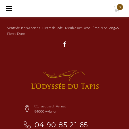
Aller
0
au
Contenu
Vente de Tapis Anciens - Pierre de Jade - Meuble Art Déco - Émaux de Longwy -
Pierre Dure
Facebook
85, rue Joseph Vernet
84000 Avignon
04 90 85 21 65