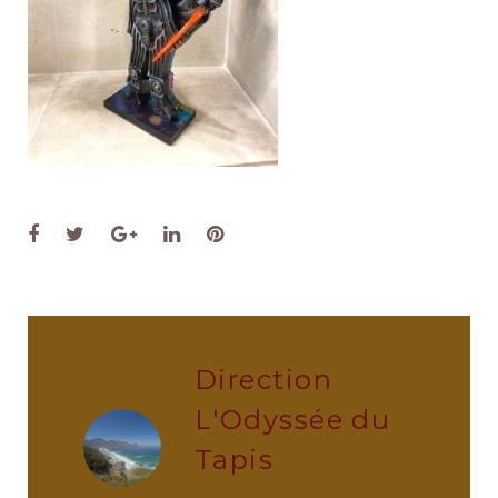
Facebook
Twitter
Google+
LinkedIn
Pinterest
Direction
L'Odyssée du
Tapis