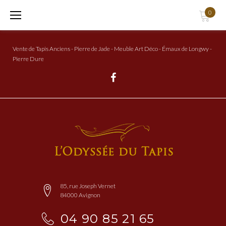
Aller
0
au
Contenu
Vente de Tapis Anciens - Pierre de Jade - Meuble Art Déco - Émaux de Longwy -
Pierre Dure
Facebook
85, rue Joseph Vernet
84000 Avignon
04 90 85 21 65