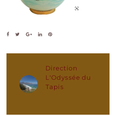
Facebook
Twitter
Google+
LinkedIn
Pinterest
Direction
L'Odyssée du
Tapis
administrator