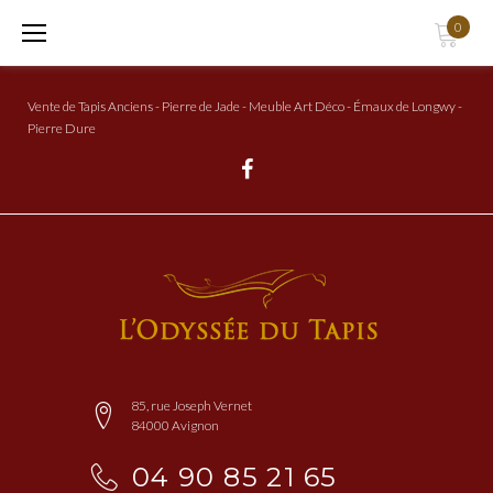
Aller
0
au
Contenu
Vente de Tapis Anciens - Pierre de Jade - Meuble Art Déco - Émaux de Longwy -
Pierre Dure
Facebook
85, rue Joseph Vernet
84000 Avignon
04 90 85 21 65