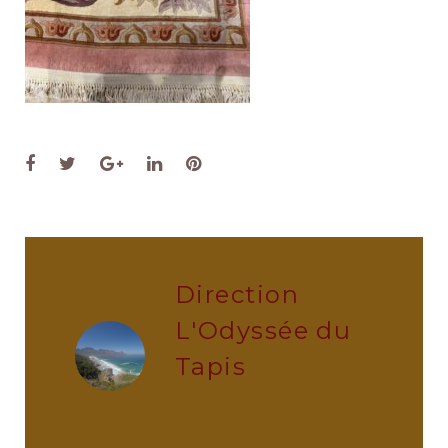
Facebook
Twitter
Google+
LinkedIn
Pinterest
Direction
L'Odyssée du
Tapis
administrator