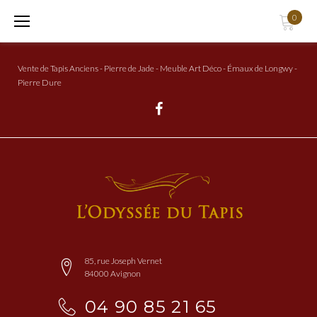
Aller
0
au
Contenu
Vente de Tapis Anciens - Pierre de Jade - Meuble Art Déco - Émaux de Longwy -
Pierre Dure
Facebook
85, rue Joseph Vernet
84000 Avignon
04 90 85 21 65