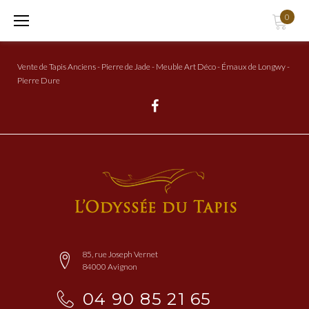
Aller
0
au
Contenu
Vente de Tapis Anciens - Pierre de Jade - Meuble Art Déco - Émaux de Longwy -
Pierre Dure
Facebook
85, rue Joseph Vernet
84000 Avignon
04 90 85 21 65