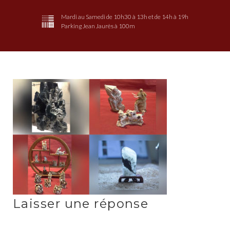
Mardi au Samedi de 10h30 à 13h et de 14h à 19h
Parking Jean Jaurès à 100m
L'Odyssée
du
Tapis
Laisser une réponse