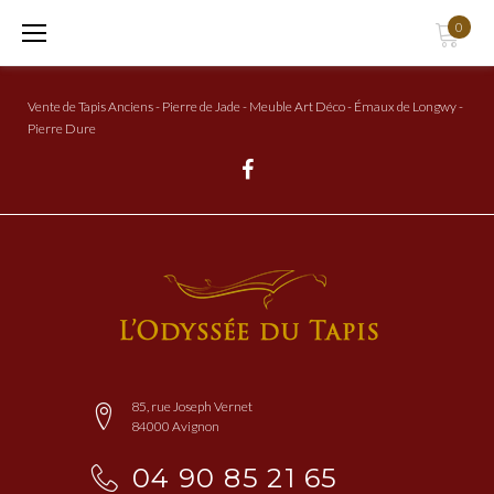
Aller
0
au
Contenu
Vente de Tapis Anciens - Pierre de Jade - Meuble Art Déco - Émaux de Longwy -
Pierre Dure
Facebook
85, rue Joseph Vernet
84000 Avignon
04 90 85 21 65