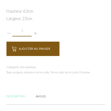
Hauteur 63cm
Largeur 23cm
quantité
de
Statue
AJOUTER AU PANIER
chinoise
en
terre
Catégorie:
Art asiatique
Tags:
avignon
,
statue en terre cuite
,
Terre cuite
,
terre cuite Chinoise
cuite
-
Guerrier
de
DESCRIPTION
AVIS (0)
XIAN