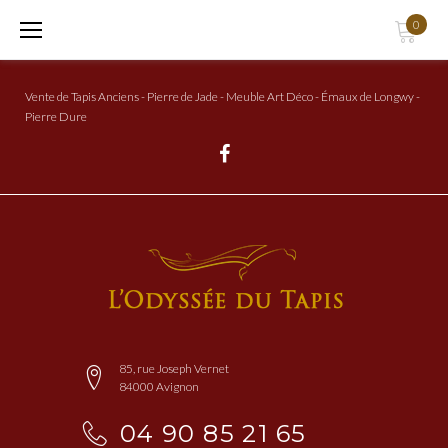
Aller
0
au
Contenu
Vente de Tapis Anciens - Pierre de Jade - Meuble Art Déco - Émaux de Longwy -
Pierre Dure
Facebook
85, rue Joseph Vernet
84000 Avignon
04 90 85 21 65