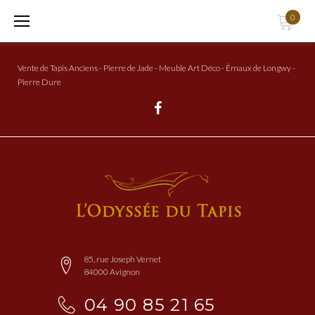
Aller
0
au
Contenu
Vente de Tapis Anciens - Pierre de Jade - Meuble Art Déco - Émaux de Longwy -
Pierre Dure
Facebook
85, rue Joseph Vernet
84000 Avignon
04 90 85 21 65