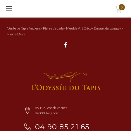
Aller
0
au
Contenu
Vente de Tapis Anciens - Pierre de Jade - Meuble Art Déco - Émaux de Longwy -
Pierre Dure
Facebook
85, rue Joseph Vernet
84000 Avignon
04 90 85 21 65