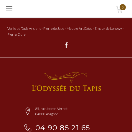
Aller
0
au
Contenu
Vente de Tapis Anciens - Pierre de Jade - Meuble Art Déco - Émaux de Longwy -
Pierre Dure
Facebook
85, rue Joseph Vernet
84000 Avignon
04 90 85 21 65