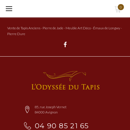
Aller
0
au
Contenu
Vente de Tapis Anciens - Pierre de Jade - Meuble Art Déco - Émaux de Longwy -
Pierre Dure
Facebook
85, rue Joseph Vernet
84000 Avignon
04 90 85 21 65