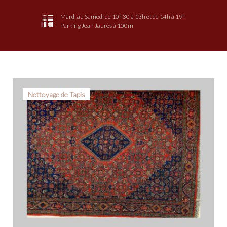
Mardi au Samedi de 10h30 à 13h et de 14h à 19h
Parking Jean Jaurès à 100m
Étiquette :
Nettoyage de Tapis
Le
Pontet