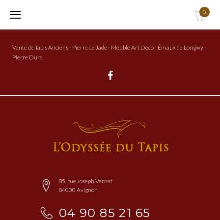
Aller
0
au
Contenu
Vente de Tapis Anciens - Pierre de Jade - Meuble Art Déco - Émaux de Longwy -
Pierre Dure
Facebook
85, rue Joseph Vernet
84000 Avignon
04 90 85 21 65