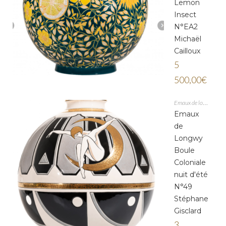
Lemon
Insect
N°EA2
Michaël
Cailloux
5
500,00
€
Emaux de longwy
Emaux
de
Longwy
Boule
Coloniale
nuit d'été
N°49
Stéphane
Gisclard
3