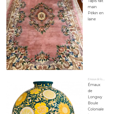
Tapis fait
main
Pékin en
laine
Emaux de longwy
Émaux
de
Longwy
Boule
Coloniale