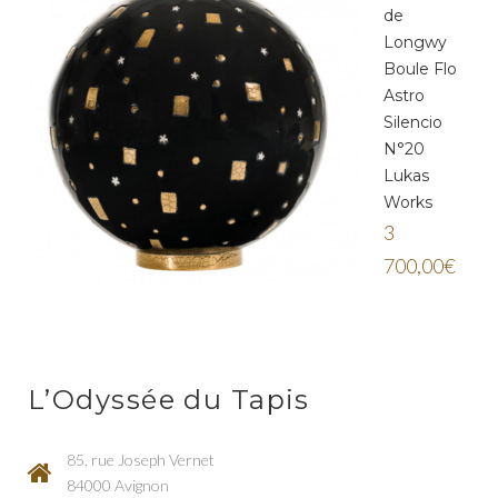
de
Longwy
Boule Flo
Astro
Silencio
N°20
Lukas
Works
3
700,00
€
L’Odyssée du Tapis
85, rue Joseph Vernet
84000 Avignon