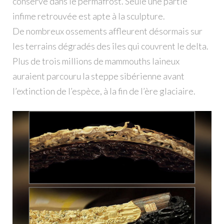
conservé dans le permafrost. Seule une partie
infime retrouvée est apte à la sculpture.
De nombreux ossements affleurent désormais sur
les terrains dégradés des îles qui couvrent le delta.
Plus de trois millions de mammouths laineux
auraient parcouru la steppe sibérienne avant
l’extinction de l’espèce, à la fin de l’ère glaciaire.