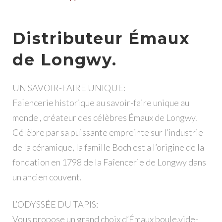
Distributeur Émaux
de Longwy.
UN SAVOIR-FAIRE UNIQUE:
Faïencerie historique au savoir-faire unique au
monde , créateur des célèbres Émaux de Longwy.
Célèbre par sa puissante empreinte sur l’industrie
de la céramique, la famille Boch est a l’origine de la
fondation en 1798 de la Faîencerie de Longwy dans
un ancien couvent.
L’ODYSSÉE DU TAPIS:
Vous propose un grand choix d’Émaux boule,vide-