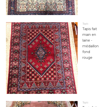
Tapis
Tapis fait
main en
laine -
médaillon
fond
rouge
Tapis