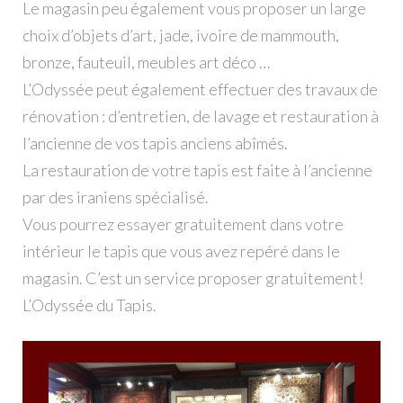
Le magasin peu également vous proposer un large
choix d’objets d’art, jade, ivoire de mammouth,
bronze, fauteuil, meubles art déco …
L’Odyssée peut également effectuer des travaux de
rénovation : d’entretien, de lavage et restauration à
l’ancienne de vos tapis anciens abîmés.
La restauration de votre tapis est faite à l’ancienne
par des iraniens spécialisé.
Vous pourrez essayer gratuitement dans votre
intérieur le tapis que vous avez repéré dans le
magasin. C’est un service proposer gratuitement!
L’Odyssée du Tapis.