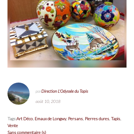
par
Direction L'Odyssée du Tapis
août 10, 2018
Tags:
Art Déco
,
Emaux de Longwy
,
Persans
,
Pierres dures
,
Tapis
,
Vente
Sans commentaire (s)