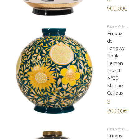
900,00
€
Emaux de longwy
Emaux
de
Longwy
Boule
Lemon
Insect
N°20
Michaël
Cailloux
3
200,00
€
Emaux de longwy
Emaux