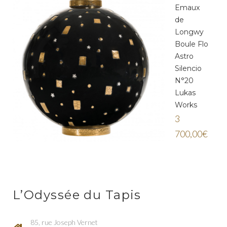
Emaux
de
Longwy
Boule Flo
Astro
Silencio
N°20
Lukas
Works
3
700,00
€
L’Odyssée du Tapis
85, rue Joseph Vernet