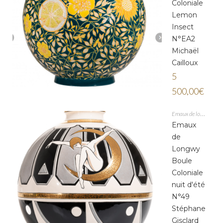
Coloniale
Lemon
Insect
N°EA2
Michaël
Cailloux
5
500,00
€
Emaux de longwy
Emaux
de
Longwy
Boule
Coloniale
nuit d'été
N°49
Stéphane
Gisclard