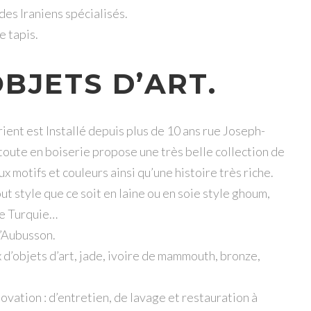
 des Iraniens spécialisés.
e tapis.
BJETS D’ART.
rient est Installé depuis plus de 10 ans rue Joseph-
 toute en boiserie propose une très belle collection de
x motifs et couleurs ainsi qu’une histoire très riche.
t style que ce soit en laine ou en soie style ghoum,
de Turquie…
’Aubusson.
d’objets d’art, jade, ivoire de mammouth, bronze,
vation : d’entretien, de lavage et restauration à