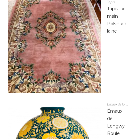
Tapis
Tapis fait
main
Pékin en
laine
Emaux de longwy
Émaux
de
Longwy
Boule