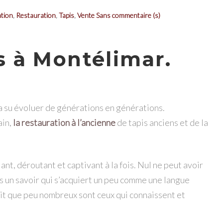
tion
,
Restauration
,
Tapis
,
Vente
Sans commentaire (s)
s à Montélimar.
 a su évoluer de générations en générations.
ain,
la restauration à l’ancienne
de tapis anciens et de la
ant, déroutant et captivant à la fois. Nul ne peut avoir
us un savoir qui s’acquiert un peu comme une langue
ait que peu nombreux sont ceux qui connaissent et