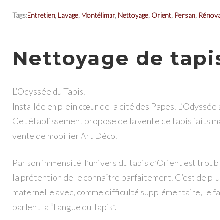
Tags:
Entretien
,
Lavage
,
Montélimar
,
Nettoyage
,
Orient
,
Persan
,
Rénova
Nettoyage de tapi
L’Odyssée du Tapis.
Installée en plein cœur de la cité des Papes. L’Odyssée
Cet établissement propose de la vente de tapis faits m
vente de mobilier Art Déco.
Par son immensité, l’univers du tapis d’Orient est troubl
la prétention de le connaître parfaitement. C’est de pl
maternelle avec, comme difficulté supplémentaire, le f
parlent la “Langue du Tapis”.