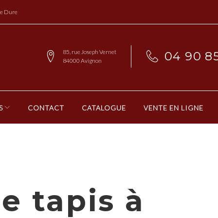
re Dure
85, rue Joseph Vernet
04 90 85
84000 Avignon
S
CONTACT
CATALOGUE
VENTE EN LIGNE
e tapis à