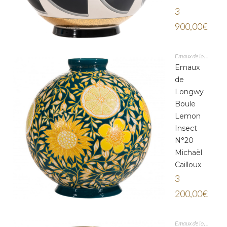
3
900,00
€
Emaux de longwy
Emaux
de
Longwy
Boule
Lemon
Insect
N°20
Michaël
Cailloux
3
200,00
€
Emaux de longwy