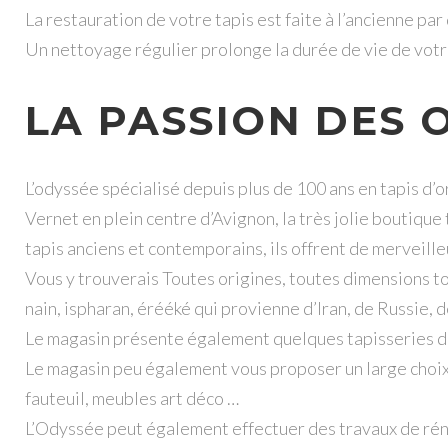
La restauration de votre tapis est faite à l’ancienne par
Un nettoyage régulier prolonge la durée de vie de votr
LA PASSION DES O
L’odyssée spécialisé depuis plus de 100 ans en tapis d’o
Vernet en plein centre d’Avignon, la très jolie boutique
tapis anciens et contemporains, ils offrent de merveilleu
Vous y trouverais Toutes origines, toutes dimensions tou
nain, ispharan, érééké qui provienne d’Iran, de Russie, 
Le magasin présente également quelques tapisseries d
Le magasin peu également vous proposer un large choix 
fauteuil, meubles art déco …
L’Odyssée peut également effectuer des travaux de réno