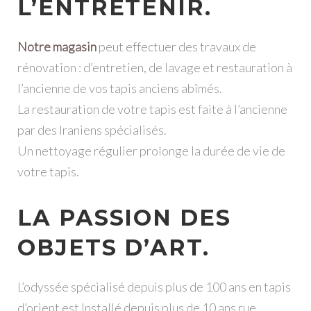
L’ENTRETENIR.
Notre magasin
peut effectuer des travaux de
rénovation : d’entretien, de lavage et restauration à
l’ancienne de vos tapis anciens abîmés.
La restauration de votre tapis est faite à l’ancienne
par des Iraniens spécialisés.
Un nettoyage régulier prolonge la durée de vie de
votre tapis.
LA PASSION DES
OBJETS D’ART.
L’odyssée spécialisé depuis plus de 100 ans en tapis
d’orient est Installé depuis plus de 10 ans rue