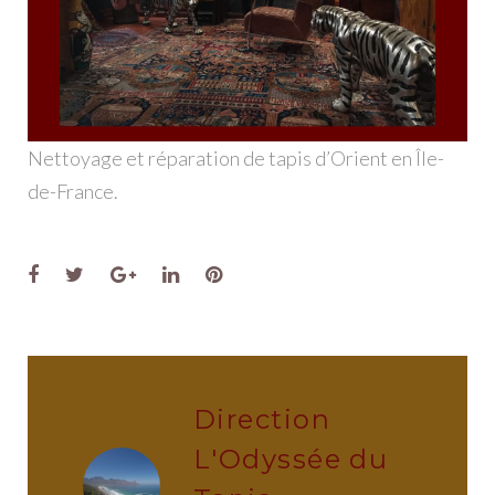
Nettoyage et réparation de tapis d’Orient en Île-
de-France.
Facebook
Twitter
Google+
LinkedIn
Pinterest
Direction
L'Odyssée du