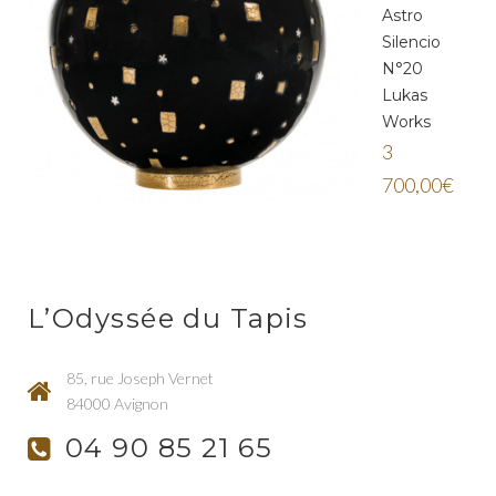
Astro
Silencio
N°20
Lukas
Works
3
700,00
€
L’Odyssée du Tapis
85, rue Joseph Vernet
84000 Avignon
04 90 85 21 65