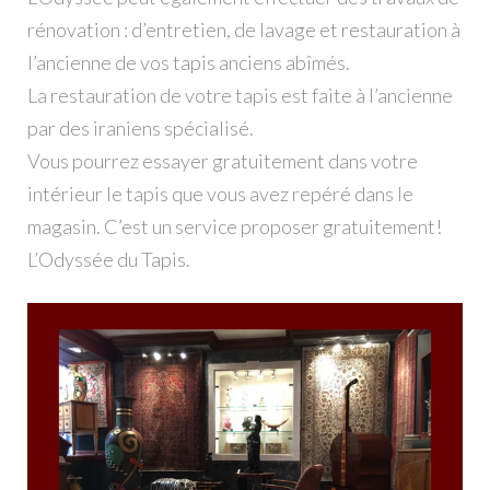
rénovation : d’entretien, de lavage et restauration à
l’ancienne de vos tapis anciens abîmés.
La restauration de votre tapis est faite à l’ancienne
par des iraniens spécialisé.
Vous pourrez essayer gratuitement dans votre
intérieur le tapis que vous avez repéré dans le
magasin. C’est un service proposer gratuitement!
L’Odyssée du Tapis.