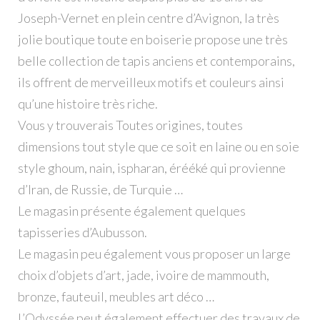
Joseph-Vernet en plein centre d’Avignon, la très
jolie boutique toute en boiserie propose une très
belle collection de tapis anciens et contemporains,
ils offrent de merveilleux motifs et couleurs ainsi
qu’une histoire très riche.
Vous y trouverais Toutes origines, toutes
dimensions tout style que ce soit en laine ou en soie
style ghoum, nain, ispharan, érééké qui provienne
d’Iran, de Russie, de Turquie …
Le magasin présente également quelques
tapisseries d’Aubusson.
Le magasin peu également vous proposer un large
choix d’objets d’art, jade, ivoire de mammouth,
bronze, fauteuil, meubles art déco …
L’Odyssée peut également effectuer des travaux de