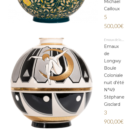
Michaël
Cailloux
5
500,00
€
Emaux de longwy
Emaux
de
Longwy
Boule
Coloniale
nuit d'été
N°49
Stéphane
Gisclard
3
900,00
€