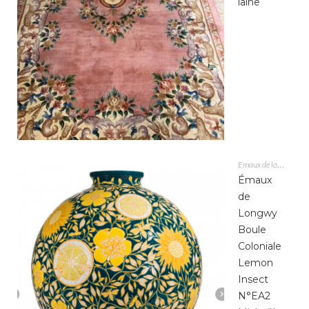
laine
Emaux de longwy
Émaux
de
Longwy
Boule
Coloniale
Lemon
Insect
N°EA2