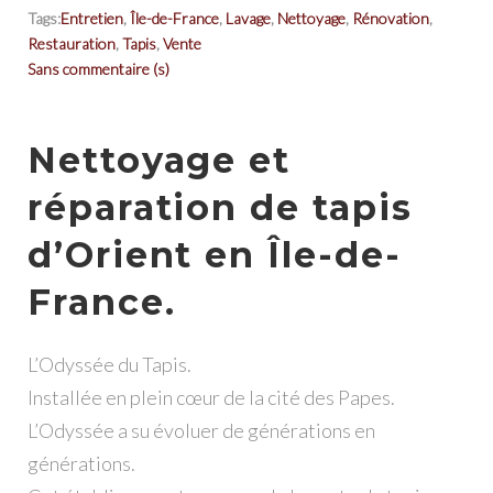
Tags:
Entretien
,
Île-de-France
,
Lavage
,
Nettoyage
,
Rénovation
,
Restauration
,
Tapis
,
Vente
Sans commentaire (s)
Nettoyage et
réparation de tapis
d’Orient en Île-de-
France.
L’Odyssée du Tapis.
Installée en plein cœur de la cité des Papes.
L’Odyssée a su évoluer de générations en
générations.