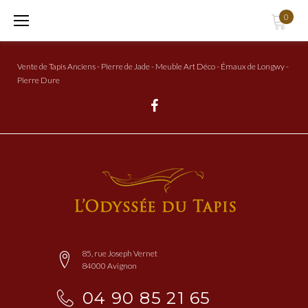
Aller
0
au
Contenu
Vente de Tapis Anciens - Pierre de Jade - Meuble Art Déco - Émaux de Longwy -
Pierre Dure
Facebook
85, rue Joseph Vernet
84000 Avignon
04 90 85 21 65