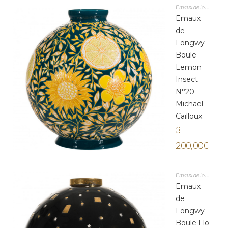
Emaux de longwy
Emaux
de
Longwy
Boule
Lemon
Insect
N°20
Michaël
Cailloux
3
200,00
€
Emaux de longwy
Emaux
de
Longwy
Boule Flo