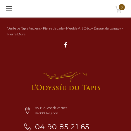
Aller
0
au
Contenu
Vente de Tapis Anciens - Pierre de Jade - Meuble Art Déco - Émaux de Longwy -
Pierre Dure
Facebook
85, rue Joseph Vernet
84000 Avignon
04 90 85 21 65