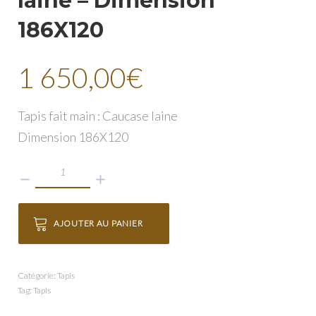
laine – Dimension
186X120
1 650,00
€
Tapis fait main : Caucase laine
Dimension 186X120
quantité
de
Tapis
AJOUTER AU PANIER
fait
main
:
Catégorie:
Tapis
Tag:
Tapis
Caucase