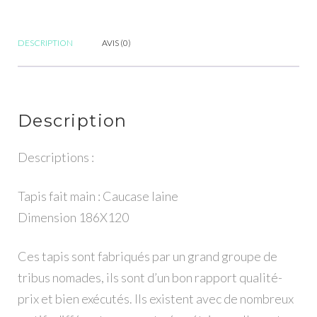
laine
-
Dimension
DESCRIPTION
AVIS (0)
186X120
Description
Descriptions :
Tapis fait main : Caucase laine
Dimension 186X120
Ces tapis sont fabriqués par un grand groupe de
tribus nomades, ils sont d’un bon rapport qualité-
prix et bien exécutés. Ils existent avec de nombreux