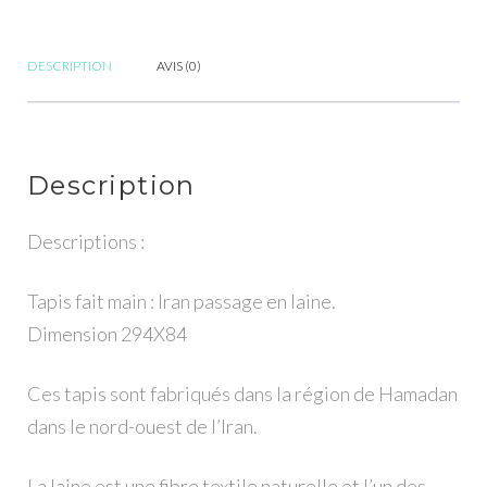
passage
en
laine
DESCRIPTION
AVIS (0)
-
Dimension
294X84
Description
Descriptions :
Tapis fait main : Iran passage en laine.
Dimension 294X84
Ces tapis sont fabriqués dans la région de Hamadan
dans le nord-ouest de l’Iran.
La laine est une fibre textile naturelle et l’un des