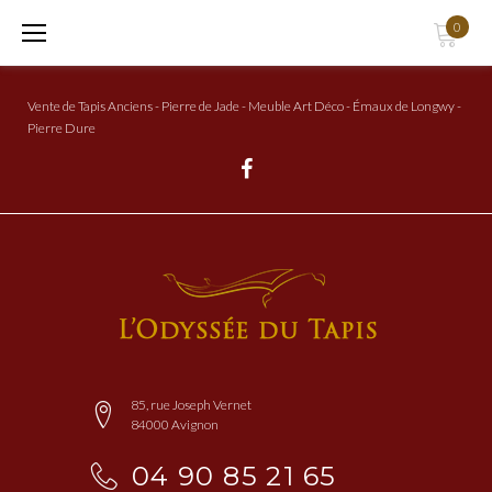
Aller
0
au
Contenu
Vente de Tapis Anciens - Pierre de Jade - Meuble Art Déco - Émaux de Longwy -
Pierre Dure
Facebook
85, rue Joseph Vernet
84000 Avignon
04 90 85 21 65