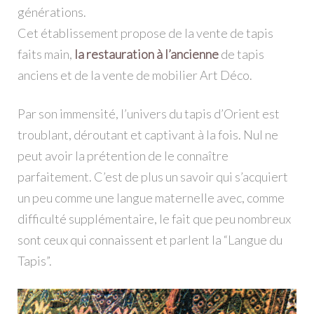
générations.
Cet établissement propose de la vente de tapis
faits main,
la restauration à l’ancienne
de tapis
anciens et de la vente de mobilier Art Déco.
Par son immensité, l’univers du tapis d’Orient est
troublant, déroutant et captivant à la fois. Nul ne
peut avoir la prétention de le connaître
parfaitement. C’est de plus un savoir qui s’acquiert
un peu comme une langue maternelle avec, comme
difficulté supplémentaire, le fait que peu nombreux
sont ceux qui connaissent et parlent la “Langue du
Tapis”.