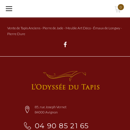
Aller
0
au
Contenu
Vente de Tapis Anciens - Pierre de Jade - Meuble Art Déco - Émaux de Longwy -
Pierre Dure
Facebook
85, rue Joseph Vernet
84000 Avignon
04 90 85 21 65