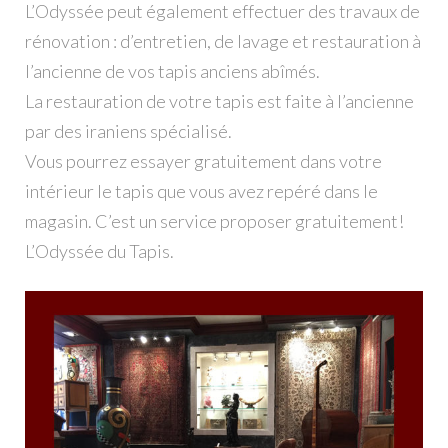
L’Odyssée peut également effectuer des travaux de
rénovation : d’entretien, de lavage et restauration à
l’ancienne de vos tapis anciens abîmés.
La restauration de votre tapis est faite à l’ancienne
par des iraniens spécialisé.
Vous pourrez essayer gratuitement dans votre
intérieur le tapis que vous avez repéré dans le
magasin. C’est un service proposer gratuitement!
L’Odyssée du Tapis.