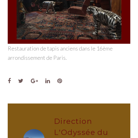
Restauration de tapis anciens dans le 16ème
arrondissement de Paris.
Facebook
Twitter
Google+
LinkedIn
Pinterest
Direction
L'Odyssée du