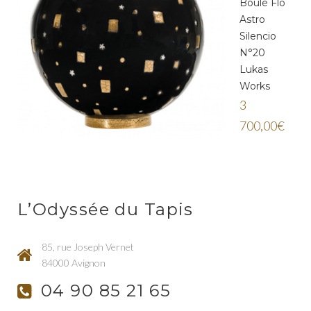
Boule Flo
Astro
Silencio
N°20
Lukas
Works
3
700,00
€
L’Odyssée du Tapis
85, rue Joseph Vernet
84000 Avignon
04 90 85 21 65