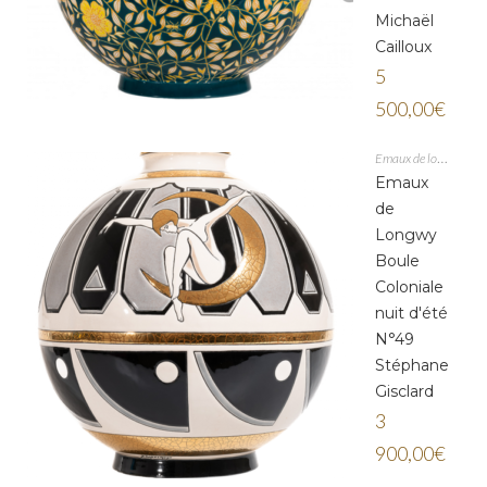
Michaël
Cailloux
5
500,00
€
Emaux de longwy
Emaux
de
Longwy
Boule
Coloniale
nuit d'été
N°49
Stéphane
Gisclard
3
900,00
€