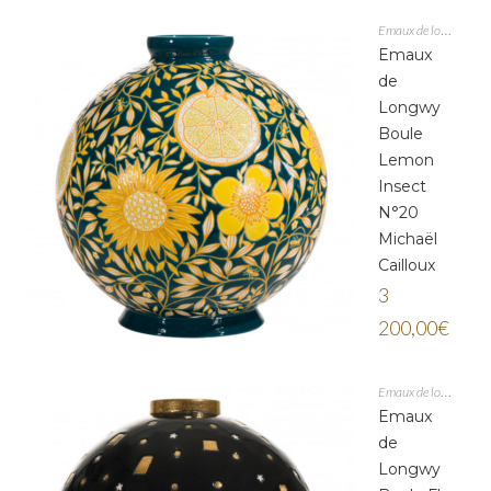
Emaux de longwy
Emaux
de
Longwy
Boule
Lemon
Insect
N°20
Michaël
Cailloux
3
200,00
€
Emaux de longwy
Emaux
de
Longwy