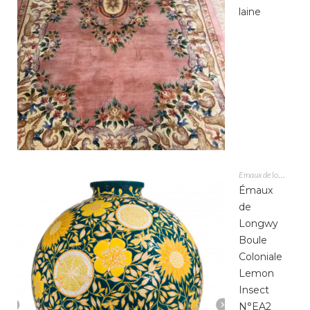
laine
Emaux de longwy
Émaux
de
Longwy
Boule
Coloniale
Lemon
Insect
N°EA2