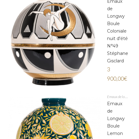
Emaux
de
Longwy
Boule
Coloniale
nuit d'été
N°49
Stéphane
Gisclard
3
900,00
€
Emaux de longwy
Emaux
de
Longwy
Boule
Lemon