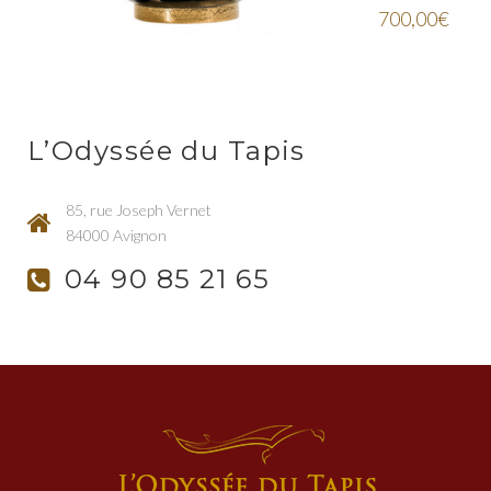
700,00
€
L’Odyssée du Tapis
85, rue Joseph Vernet
84000 Avignon
04 90 85 21 65