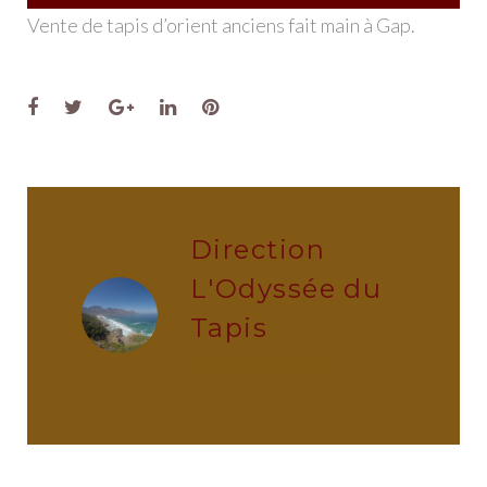
Vente de tapis d’orient anciens fait main à Gap.
Facebook
Twitter
Google+
LinkedIn
Pinterest
Direction
L'Odyssée du
Tapis
administrator