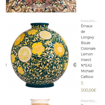
Emaux de longwy
Émaux
de
Longwy
Boule
Coloniale
Lemon
Insect
N°EA2
Michaël
Cailloux
5
500,00
€
Emaux de longwy