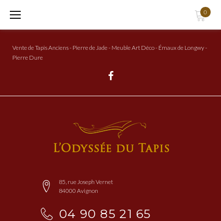
Aller
0
au
Contenu
Vente de Tapis Anciens - Pierre de Jade - Meuble Art Déco - Émaux de Longwy -
Pierre Dure
Facebook
85, rue Joseph Vernet
84000 Avignon
04 90 85 21 65