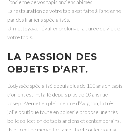
l’ancienne de vos tapis anciens abîmés.
La restauration de votre tapis est faite à l’ancienne
par des Iraniens spécialisés.
Un nettoyage régulier prolonge la durée de vie de
votre tapis.
LA PASSION DES
OBJETS D’ART.
L’odyssée spécialisé depuis plus de 100 ans en tapis
d’orient est Installé depuis plus de 10 ans rue
Joseph-Vernet en plein centre d’Avignon, la très
jolie boutique toute en boiserie propose une très
belle collection de tapis anciens et contemporains,
ils offrent de merveilleux motifs et couleurs ainsi