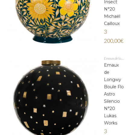
Insect
N°20
Michaël
Cailloux
3
200,00
€
Emaux de longwy
Emaux
de
Longwy
Boule Flo
Astro
Silencio
N°20
Lukas
Works
3