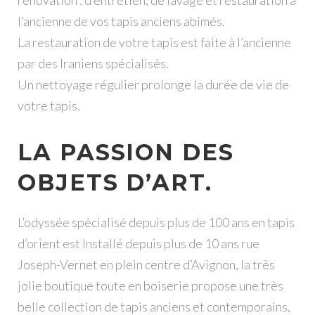
rénovation : d’entretien, de lavage et restauration à
l’ancienne de vos tapis anciens abîmés.
La restauration de votre tapis est faite à l’ancienne
par des Iraniens spécialisés.
Un nettoyage régulier prolonge la durée de vie de
votre tapis.
LA PASSION DES
OBJETS D’ART.
L’odyssée spécialisé depuis plus de 100 ans en tapis
d’orient est Installé depuis plus de 10 ans rue
Joseph-Vernet en plein centre d’Avignon, la très
jolie boutique toute en boiserie propose une très
belle collection de tapis anciens et contemporains,