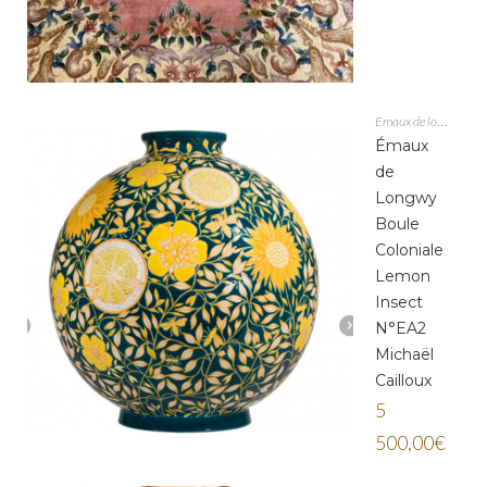
Emaux de longwy
Émaux
de
Longwy
Boule
Coloniale
Lemon
Insect
N°EA2
Michaël
Cailloux
5
500,00
€