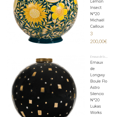
Lemon
Insect
N°20
Michaël
Cailloux
3
200,00
€
Emaux de longwy
Emaux
de
Longwy
Boule Flo
Astro
Silencio
N°20
Lukas
Works