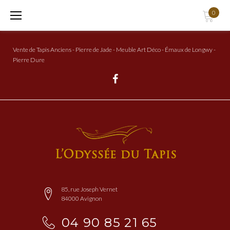
Aller
0
au
Contenu
Vente de Tapis Anciens - Pierre de Jade - Meuble Art Déco - Émaux de Longwy -
Pierre Dure
Facebook
85, rue Joseph Vernet
84000 Avignon
04 90 85 21 65