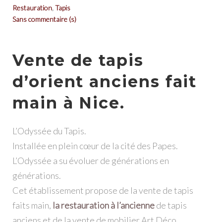
Restauration
,
Tapis
Sans commentaire (s)
Vente de tapis
d’orient anciens fait
main à Nice.
L’Odyssée du Tapis.
Installée en plein cœur de la cité des Papes.
L’Odyssée a su évoluer de générations en
générations.
Cet établissement propose de la vente de tapis
faits main,
la restauration à l’ancienne
de tapis
anciens et de la vente de mobilier Art Déco.