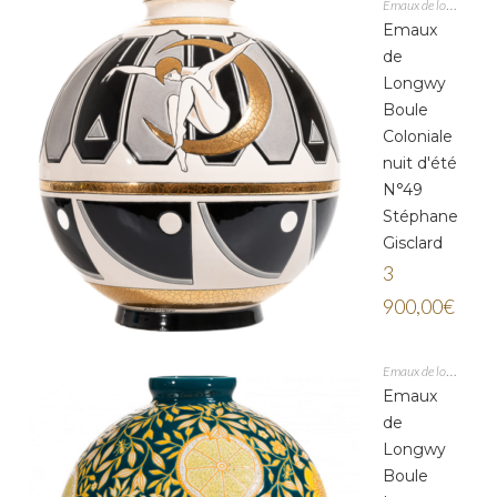
Emaux de longwy
Emaux
de
Longwy
Boule
Coloniale
nuit d'été
N°49
Stéphane
Gisclard
3
900,00
€
Emaux de longwy
Emaux
de
Longwy
Boule