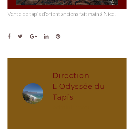
Vente de tapis d’orient anciens fait main à Nice.
Facebook
Twitter
Google+
LinkedIn
Pinterest
Direction
L'Odyssée du
Tapis
administrator